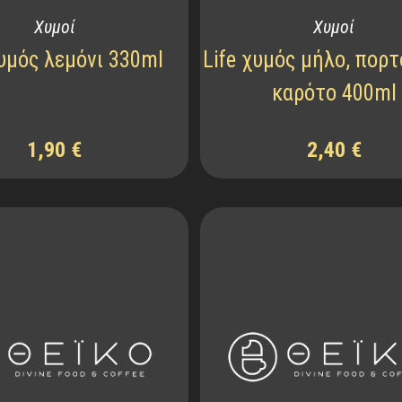
Χυμοί
Χυμοί
χυμός λεμόνι 330ml
Life χυμός μήλο, πορτ
καρότο 400ml
1,90
€
2,40
€