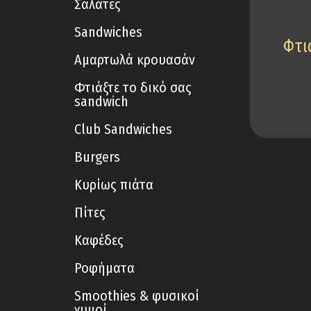
Σαλάτες
Sandwiches
Φτι
Αμαρτωλά κρουασάν
Φτιάξτε το δικό σας
sandwich
Club Sandwiches
Burgers
Κυρίως πιάτα
Πίτες
Καφέδες
Ροφήματα
Smoothies & φυσικοί
χυμοί