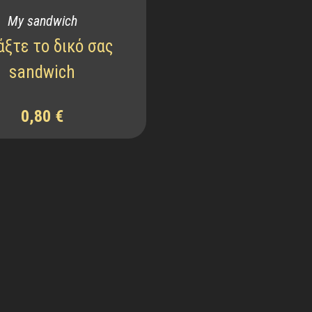
My sandwich
άξτε το δικό σας
sandwich
0,80
€