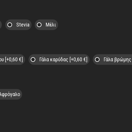
Stevia
Μέλι
λου
[+0,60 €]
Γάλα καρύδας
[+0,60 €]
Γάλα βρώμη
Αφρόγαλο