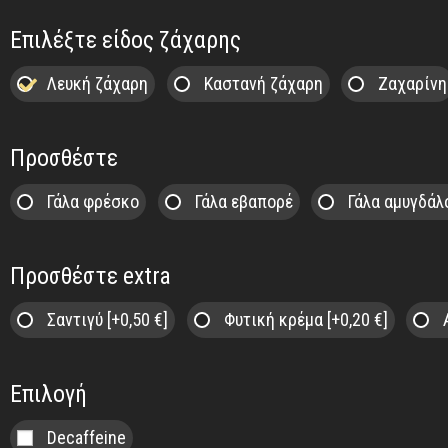
Επιλέξτε είδος ζάχαρης
Λευκή ζάχαρη
Καστανή ζάχαρη
Ζαχαρίνη
Προσθέστε
Γάλα φρέσκο
Γάλα εβαπορέ
Γάλα αμυγδά
Προσθέστε extra
Σαντιγύ
[+0,50 €]
Φυτική κρέμα
[+0,20 €]
Επιλογή
Decaffeine