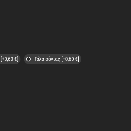
ς
[+0,60 €]
Γάλα σόγιας
[+0,60 €]