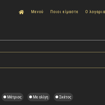
Μενού
Ποιοι είμαστε
Ο λογαρι
Μέτριος
Με ολίγη
Σκέτος